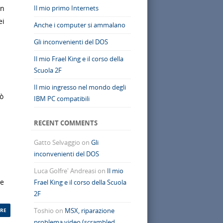
in
Il mio primo Internets
ei
Anche i computer si ammalano
Gli inconvenienti del DOS
i
Il mio Frael King e il corso della
Scuola 2F
Il mio ingresso nel mondo degli
ò
IBM PC compatibili
RECENT COMMENTS
Gatto Selvaggio
on
Gli
.
inconvenienti del DOS
Luca Golfre' Andreasi
on
Il mio
te
Frael King e il corso della Scuola
2F
Toshio
on
MSX, riparazione
RE
problema video (scrambled