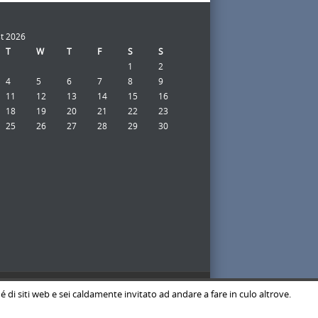
t 2026
T
W
T
F
S
S
1
2
4
5
6
7
8
9
11
12
13
14
15
16
18
19
20
21
22
23
25
26
27
28
29
30
é di siti web e sei caldamente invitato ad andare a fare in culo altrove.