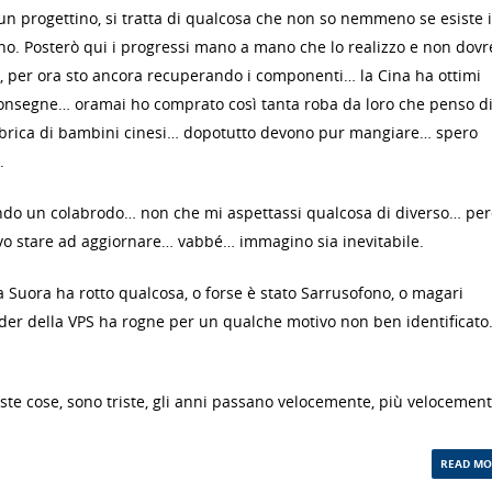
 un progettino, si tratta di qualcosa che non so nemmeno se esiste 
o. Posterò qui i progressi mano a mano che lo realizzo e non dovr
), per ora sto ancora recuperando i componenti… la Cina ha ottimi
consegne… oramai ho comprato così tanta roba da loro che penso d
brica di bambini cinesi… dopotutto devono pur mangiare… spero
.
o un colabrodo… non che mi aspettassi qualcosa di diverso… per
devo stare ad aggiornare… vabbé… immagino sia inevitabile.
la Suora ha rotto qualcosa, o forse è stato Sarrusofono, o magari
ider della VPS ha rogne per un qualche motivo non ben identificato
 ste cose, sono triste, gli anni passano velocemente, più velocemen
READ MO