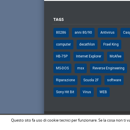
TAGS
80286
anni 80/90
Antivirus
Cas
computer
decathlon
Frael King
HB-75P
Internet Explorer
McAfee
MS-DOS
msx
Reverse Engineering
Riparazione
Scuola 2F
software
Sony Hit Bit
Virus
WEB
Questo sito fa uso di cookie tecnici per funzionare. Se la cosa non ti v