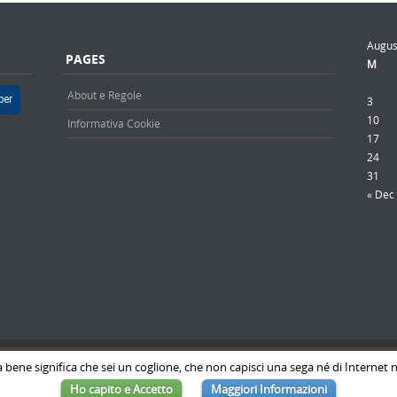
Augus
PAGES
M
About e Regole
per
3
10
Informativa Cookie
17
24
31
« Dec
Discovery WordPress Theme
Powered By WordPress
a bene significa che sei un coglione, che non capisci una sega né di Internet n
Ho capito e Accetto
Maggiori Informazioni