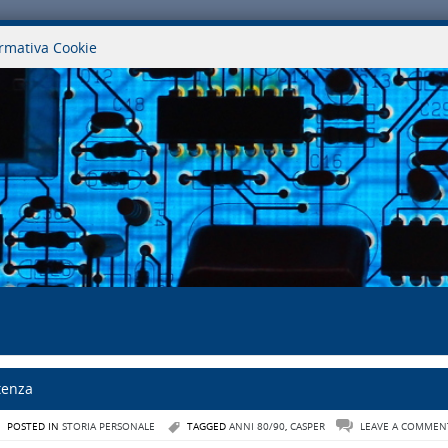
rmativa Cookie
stenza
POSTED IN
STORIA PERSONALE
TAGGED
ANNI 80/90
,
CASPER
LEAVE A COMMEN