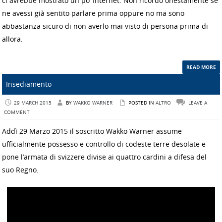
ci avrebbe mostrato un po’ Internet. Non ricordo onestamente se
ne avessi già sentito parlare prima oppure no ma sono
abbastanza sicuro di non averlo mai visto di persona prima di
allora.
READ MORE
Insediamento
29 MARCH 2015
BY
WAKKO WARNER
POSTED IN
ALTRO
LEAVE A
COMMENT
Addì 29 Marzo 2015 il soscritto Wakko Warner assume
ufficialmente possesso e controllo di codeste terre desolate e
pone l’armata di svizzere divise ai quattro cardini a difesa del
suo Regno.