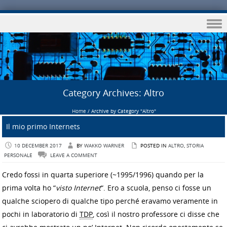
Skip to content
Category Archives:
Altro
Home
/
Archive by Category "Altro"
Il mio primo Internets
10 DECEMBER 2017
BY
WAKKO WARNER
POSTED IN
ALTRO
,
STORIA
PERSONALE
LEAVE A COMMENT
Credo fossi in quarta superiore (~1995/1996) quando per la
prima volta ho “
visto Internet
“. Ero a scuola, penso ci fosse un
qualche sciopero di qualche tipo perché eravamo veramente in
pochi in laboratorio di
TDP
, così il nostro professore ci disse che