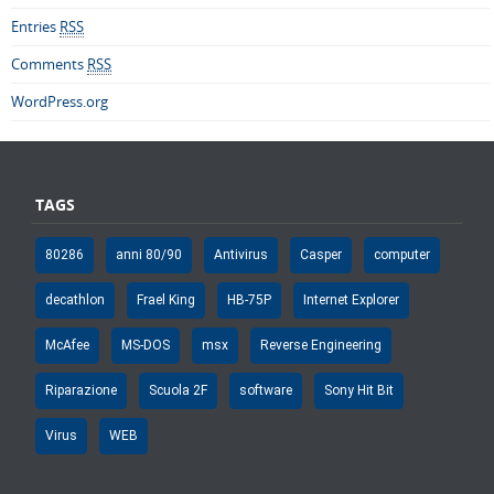
Entries
RSS
Comments
RSS
WordPress.org
TAGS
80286
anni 80/90
Antivirus
Casper
computer
decathlon
Frael King
HB-75P
Internet Explorer
McAfee
MS-DOS
msx
Reverse Engineering
Riparazione
Scuola 2F
software
Sony Hit Bit
Virus
WEB