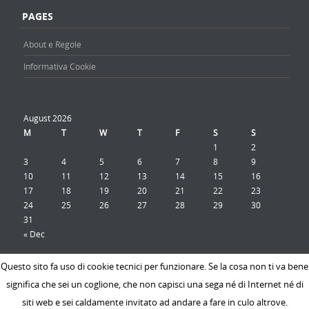
PAGES
About e Regole
Informativa Cookie
August 2026
M
T
W
T
F
S
S
1
2
3
4
5
6
7
8
9
10
11
12
13
14
15
16
17
18
19
20
21
22
23
24
25
26
27
28
29
30
31
« Dec
Questo sito fa uso di cookie tecnici per funzionare. Se la cosa non ti va bene
significa che sei un coglione, che non capisci una sega né di Internet né di
Discovery WordPress Theme
Powered By WordPress
siti web e sei caldamente invitato ad andare a fare in culo altrove.