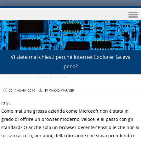
Skip to content
Vi siete mai chiesti perché Internet Explorer faceva
pena?
Home
/
Storia dei Computer e del Software
/
Vi siete mai chiesti perché Internet Explorer
faceva pena?
26 JANUARY 2016
BY
WAKKO WARNER
Io si.
Come mai una grossa azienda come Microsoft non è stata in
grado di offrire un browser moderno, veloce, e al passo con gli
standard? O anche solo un browser decente? Possibile che non si
fossero accorti, per anni, della direzione che stava prendendo il