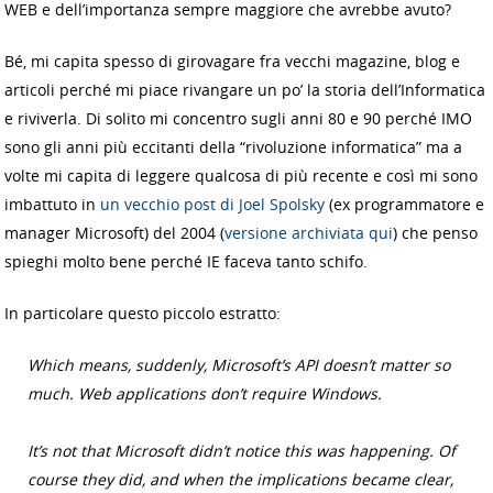
WEB e dell’importanza sempre maggiore che avrebbe avuto?
Bé, mi capita spesso di girovagare fra vecchi magazine, blog e
articoli perché mi piace rivangare un po’ la storia dell’Informatica
e riviverla. Di solito mi concentro sugli anni 80 e 90 perché IMO
sono gli anni più eccitanti della “rivoluzione informatica” ma a
volte mi capita di leggere qualcosa di più recente e così mi sono
imbattuto in
un vecchio post di Joel Spolsky
(ex programmatore e
manager Microsoft) del 2004 (
versione archiviata qui
) che penso
spieghi molto bene perché IE faceva tanto schifo.
In particolare questo piccolo estratto:
Which means, suddenly, Microsoft’s API doesn’t matter so
much. Web applications don’t require Windows.
It’s not that Microsoft didn’t notice this was happening. Of
course they did, and when the implications became clear,