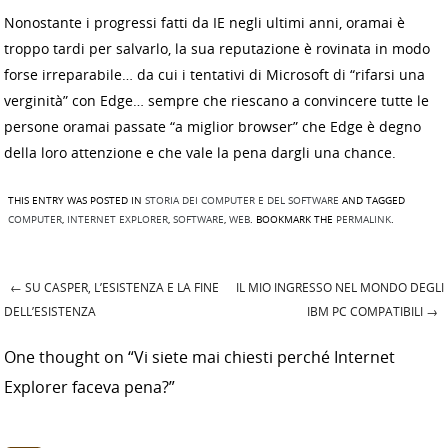
Nonostante i progressi fatti da IE negli ultimi anni, oramai è
troppo tardi per salvarlo, la sua reputazione è rovinata in modo
forse irreparabile… da cui i tentativi di Microsoft di “rifarsi una
verginità” con Edge… sempre che riescano a convincere tutte le
persone oramai passate “a miglior browser” che Edge è degno
della loro attenzione e che vale la pena dargli una chance.
THIS ENTRY WAS POSTED IN
STORIA DEI COMPUTER E DEL SOFTWARE
AND TAGGED
COMPUTER
,
INTERNET EXPLORER
,
SOFTWARE
,
WEB
. BOOKMARK THE
PERMALINK
.
←
SU CASPER, L’ESISTENZA E LA FINE
IL MIO INGRESSO NEL MONDO DEGLI
Post navigation
DELL’ESISTENZA
IBM PC COMPATIBILI
→
One thought on “
Vi siete mai chiesti perché Internet
Explorer faceva pena?
”