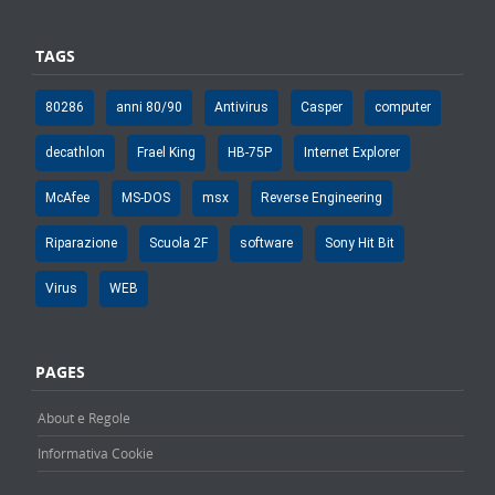
TAGS
80286
anni 80/90
Antivirus
Casper
computer
decathlon
Frael King
HB-75P
Internet Explorer
McAfee
MS-DOS
msx
Reverse Engineering
Riparazione
Scuola 2F
software
Sony Hit Bit
Virus
WEB
PAGES
About e Regole
Informativa Cookie